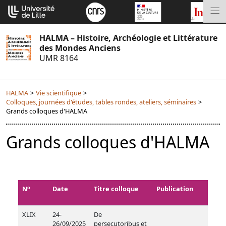
Aller
Cookies management panel
au
M
contenu
HALMA – Histoire, Archéologie et Littérature
des Mondes Anciens
UMR 8164
HALMA
>
Vie scientifique
>
Colloques, journées d'études, tables rondes, ateliers, séminaires
>
Grands colloques d'HALMA
Grands colloques d'HALMA
o
N
Date
Titre colloque
Publication
XLIX
24-
De
26/09/2025
persecutoribus et