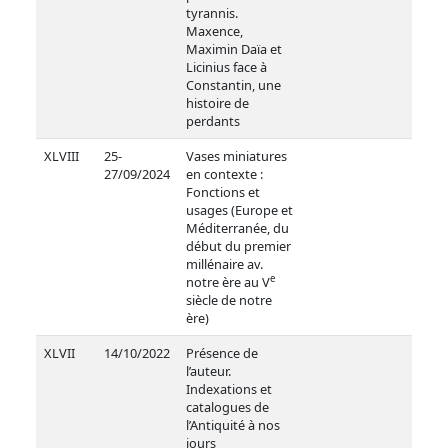
tyrannis.
Maxence,
Maximin Daïa et
Licinius face à
Constantin, une
histoire de
perdants
XLVIII
25-
Vases miniatures
27/09/2024
en contexte :
Fonctions et
usages (Europe et
Méditerranée, du
début du premier
millénaire av.
e
notre ère au V
siècle de notre
ère)
XLVII
14/10/2022
Présence de
l’auteur.
Indexations et
catalogues de
l’Antiquité à nos
jours