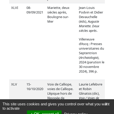
XLVI
08-
Mariette, deux
Jean-Louis
09/09/2021
siècles après,
Podvin et Didier
Boulogne-sur-
Devauchelle
Mer
(éds),
Auguste
Mariette. Deux
siècles après
.
Villeneuve
d’Ascq : Presses
universitaires du
Septentrion
(
Archaiologia
),
2024 (parution le
30 novembre
2024), 396 p.
XLV
15-
Voix de Calliope,
Laurie Lefebvre
16/10/2020
voies de Calliope.
et Robin
L’épique hors de
Glinatsis (dir.),
l’épopée de
Voix / Voies de
l’Antiquité à nos
Calliope. L'Épique
This site uses cookies and gives you control over what you want
X
jours »
hors de l'épopée
to activate
de l'Antiquité à nos