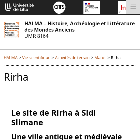
Aller
Cookies management panel
au
M
contenu
HALMA – Histoire, Archéologie et Littérature
des Mondes Anciens
UMR 8164
HALMA
>
Vie scientifique
>
Activités de terrain
>
Maroc
>
Rirha
Rirha
Le site de Rirha à Sidi
Slimane
Une ville antique et médiévale