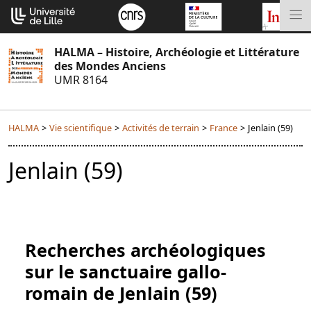
Aller
Cookies management panel
au
M
contenu
HALMA – Histoire, Archéologie et Littérature
des Mondes Anciens
UMR 8164
HALMA
>
Vie scientifique
>
Activités de terrain
>
France
>
Jenlain (59)
Jenlain (59)
Recherches archéologiques
sur le sanctuaire gallo-
romain de Jenlain (59)