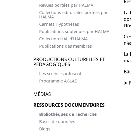
Res
Revues portées par HALMA
La 
Collections éditoriales portées par
HALMA
don
Carnets Hypothèses
l’I
Publications soutenues par HALMA
C’e
Collection HAL d’HALMA
n’e
Publications des membres
La 
PRODUCTIONS CULTURELLES ET
mai
PÉDAGOGIQUES
Bât
Les sciences infusent
Programme AGLAE
➤ P
MÉDIAS
RESSOURCES DOCUMENTAIRES
Bibliothèques de recherche
Bases de données
Blogs