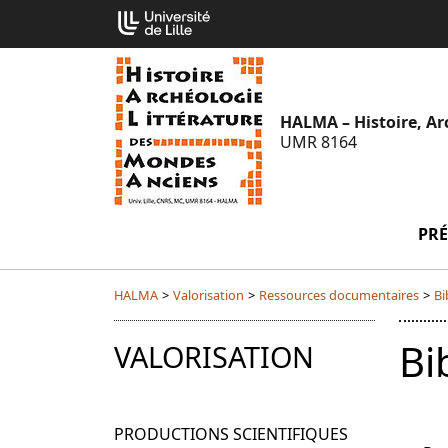
Aller
Cookies management panel
au
contenu
HALMA – Histoire, Ar
UMR 8164
PRÉ
HALMA
>
Valorisation
>
Ressources documentaires
>
Bi
Bi
VALORISATION
PRODUCTIONS SCIENTIFIQUES