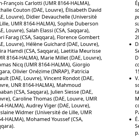
n-François Carlotti (UMR 8164-HALMA),
É
halie Couton (DAE, Louvre), Élisabeth David
s
E, Louvre), Didier Devauchelle (Université
p
Lille, UMR 8164-HALMA), Sophie Duberson
s
E, Louvre), Salah Elassi (CSA, Saqqara),
2
ri Farag (CSA, Saqqara), Florence Gombert
2
E, Louvre), Hélène Guichard (DAE, Louvre),
D
ra Hamdi (CSA, Saqqara), Laetitia Meurisse
S
R 8164-HALMA), Marie Millet (DAE, Louvre),
D
omas Nicq (UMR 8164-HALMA), Giorgio
c
ara, Olivier Onézime (INRAP), Patricia
1
ault (DAE, Louvre), Vincent Rondot (DAE,
V
uvre, UNR 8164-HALMA), Mahmoud
s
aban (CSA, Saqqara), Julien Siesse (DAE,
t
vre), Caroline Thomas (DAE, Louvre, UMR
M
4-HALMA), Audrey Viger (DAE, Louvre),
c
slaine Widmer (Université de Lille, UMR
P
64-HALMA), Mohamed Youssef (CSA,
É
qara).
S
p.