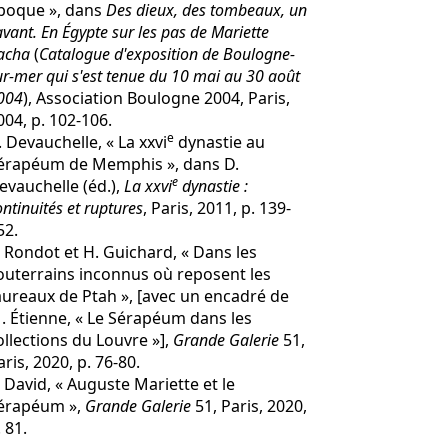
poque », dans
Des dieux, des tombeaux, un
avant. En Égypte sur les pas de Mariette
acha
(
Catalogue d'exposition de Boulogne-
ur-mer qui s'est tenue du 10 mai au 30 août
004
), Association Boulogne 2004, Paris,
004, p. 102-106.
e
. Devauchelle, « La xxvi
dynastie au
érapéum de Memphis », dans D.
e
evauchelle (éd.),
La xxvi
dynastie :
ontinuités et ruptures
, Paris, 2011, p. 139-
52.
. Rondot et H. Guichard, « Dans les
outerrains inconnus où reposent les
aureaux de Ptah », [avec un encadré de
. Étienne, « Le Sérapéum dans les
ollections du Louvre »],
Grande Galerie
51,
aris, 2020, p. 76-80.
. David, « Auguste Mariette et le
érapéum »,
Grande Galerie
51, Paris, 2020,
 81.