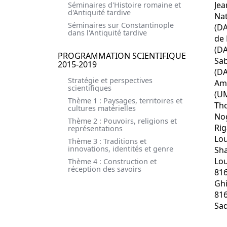
Jea
Séminaires d'Histoire romaine et
d'Antiquité tardive
Nat
Séminaires sur Constantinople
(DA
dans l'Antiquité tardive
de 
(DA
PROGRAMMATION SCIENTIFIQUE
Sab
2015-2019
(DA
Stratégie et perspectives
Ami
scientifiques
(UM
Thème 1 : Paysages, territoires et
Th
cultures matérielles
Nog
Thème 2 : Pouvoirs, religions et
Rig
représentations
Lo
Thème 3 : Traditions et
innovations, identités et genre
Sha
Lou
Thème 4 : Construction et
réception des savoirs
816
Ghi
81
Saq