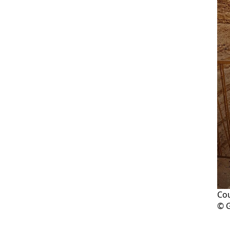
Cou
© 