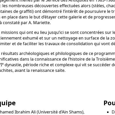
agement menés par le Service des Antiquités en 1985-1986
 : les nombreuses découvertes effectuées alors (stèles, chao
taines de graffiti) ont démontré l’intérêt de poursuivre le 
 en place dans le but d’étayer cette galerie et de progresse
à constaté par A. Mariette.
 missions qui ont eu lieu jusqu’ici se sont concentrées sur
iennement exhumé et sur un nettoyage en surface de la zon
imiter et de faciliter les travaux de consolidation qui vont
 résultats archéologiques et philologiques de ce program
nificatives dans la connaissance de l’histoire de la Troisiè
e
I
dynastie, période riche et complexe qui vit se succéder d
chites, avant la renaissance saïte.
quipe
Pou
amed Ibrahim Ali (Université d’Ain Shams),
D