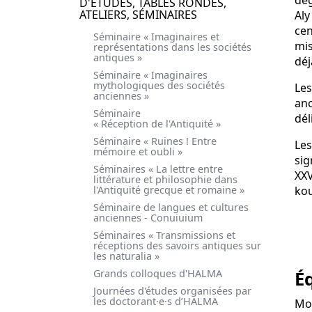
dég
D'ÉTUDES, TABLES RONDES,
ATELIERS, SÉMINAIRES
Aly
cen
Séminaire « Imaginaires et
mis
représentations dans les sociétés
antiques »
déj
Séminaire « Imaginaires
mythologiques des sociétés
Les
anciennes »
anc
Séminaire
dél
« Réception de l'Antiquité »
Séminaire « Ruines ! Entre
Les
mémoire et oubli »
sig
Séminaires « La lettre entre
XXV
littérature et philosophie dans
l'Antiquité grecque et romaine »
kou
Séminaire de langues et cultures
anciennes - Conuiuium
Séminaires « Transmissions et
réceptions des savoirs antiques sur
les naturalia »
Grands colloques d'HALMA
É
Journées d'études organisées par
les doctorant·e·s d’HALMA
Moh