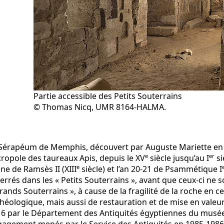
Partie accessible des Petits Souterrains
© Thomas Nicq, UMR 8164-HALMA.
Sérapéum de Memphis, découvert par Auguste Mariette en 185
e
er
ropole des taureaux Apis, depuis le XV
siècle jusqu’au I
si
e
ne de Ramsès II (XIII
siècle) et l’an 20-21 de Psammétique I
errés dans les « Petits Souterrains », avant que ceux-ci ne
rands Souterrains », à cause de la fragilité de la roche en
héologique, mais aussi de restauration et de mise en valeur
6 par le Département des Antiquités égyptiennes du musée d