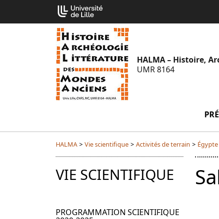
Aller
Cookies management panel
au
contenu
HALMA – Histoire, Ar
UMR 8164
PRÉ
HALMA
>
Vie scientifique
>
Activités de terrain
>
Égypte
Sa
VIE SCIENTIFIQUE
PROGRAMMATION SCIENTIFIQUE