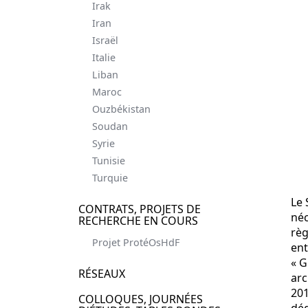
Irak
Iran
Israël
Italie
Liban
Maroc
Ouzbékistan
Soudan
Syrie
Tunisie
Turquie
Le 
CONTRATS, PROJETS DE
néc
RECHERCHE EN COURS
règ
Projet ProtéOsHdF
ent
« G
RÉSEAUX
arc
201
COLLOQUES, JOURNÉES