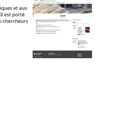
iques et aux
l est porté
s-chercheurs