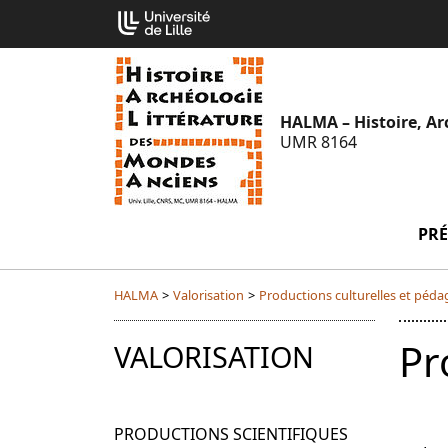
Aller
Cookies management panel
au
contenu
HALMA – Histoire, Ar
UMR 8164
PRÉ
HALMA
>
Valorisation
>
Productions culturelles et péd
Pr
VALORISATION
PRODUCTIONS SCIENTIFIQUES