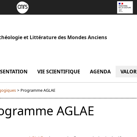
chéologie et Littérature des Mondes Anciens
SENTATION
menu Présentation
VIE SCIENTIFIQUE
menu Vie scientifique
AGENDA
VALOR
agogiques
>
Programme AGLAE
ogramme AGLAE