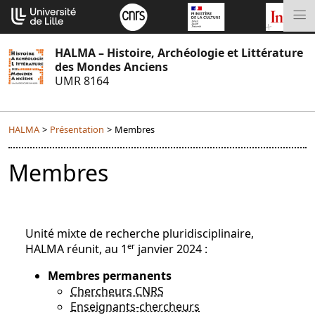
Aller
Cookies management panel
au
M
contenu
HALMA – Histoire, Archéologie et Littérature
des Mondes Anciens
UMR 8164
HALMA
>
Présentation
>
Membres
Membres
Unité mixte de recherche pluridisciplinaire,
er
HALMA réunit, au 1
janvier 2024 :
Membres permanents
Chercheurs CNRS
Enseignants-chercheurs