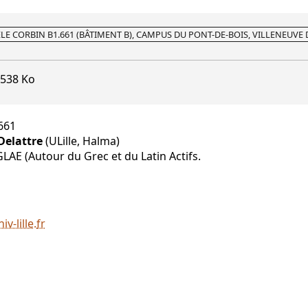
IÈLE CORBIN B1.661 (BÂTIMENT B), CAMPUS DU PONT-DE-BOIS, VILLENEUVE 
538 Ko
.661
Delattre
(ULille, Halma)
GLAE (Autour du Grec et du Latin Actifs.
iv-lille
.
fr