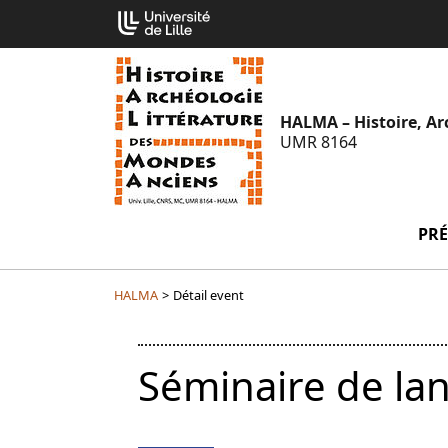
Aller
Cookies management panel
au
contenu
HALMA – Histoire, Ar
UMR 8164
PRÉ
HALMA
>
Détail event
Séminaire de la