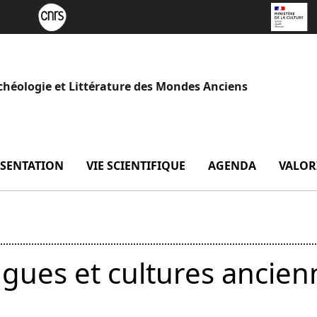
chéologie et Littérature des Mondes Anciens
SENTATION
menu Présentation
VIE SCIENTIFIQUE
menu Vie scientifique
AGENDA
VALOR
ngues et cultures ancie