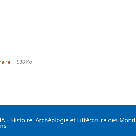
naire
538 Ko
 – Histoire, Archéologie et Littérature des Mond
ens
nkedin ( Nouvelle fenêtre)