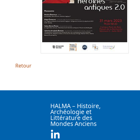
Retour
HALMA – Histoire,
Archéologie et
Littérature des
Mondes Anciens
Linkedin ( Nouvelle fenêtre)