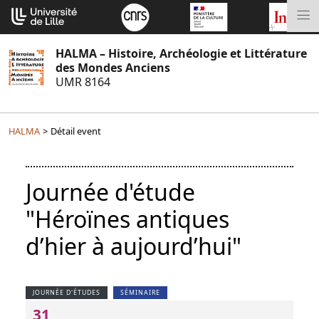
Aller
Cookies management panel
au
M
contenu
HALMA – Histoire, Archéologie et Littérature
des Mondes Anciens
UMR 8164
HALMA
>
Détail event
Journée d'étude
"Héroïnes antiques
d’hier à aujourd’hui"
JOURNÉE D'ÉTUDES
SÉMINAIRE
31