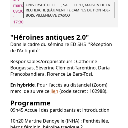
UNIVERSITÉ DE LILLE, SALLE F0.13, MAISON DE LA
mars
RECHERCHE (BÂTIMENT F), CAMPUS DU PONT-DE-
09:30
BOIS, VILLENEUVE D’ASCQ
-
17:30
"Héroïnes antiques 2.0"
Dans le cadre du séminaire ED SHS "Réception
de l'Antiquité"
Responsables/organisateurs : Catherine
Bougassas, Séverine Clément-Tarentino, Daria
Francobandiera, Florence Le Bars-Tosi.
En hybride
. Pour l'accès au distanciel (Zoom),
merci de suivre ce
lien
(code secret : 102988).
Programme
09h45 Accueil des participants et introduction
10h20 Martine Denoyelle (INHA) : Penthésilée,
héros féminin, héroïne tragique ?