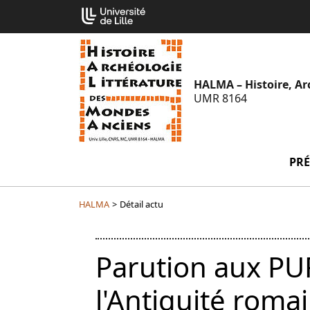
Aller
Cookies management panel
au
contenu
HALMA – Histoire, Ar
UMR 8164
PRÉ
HALMA
>
Détail actu
Parution aux PUF
l'Antiquité roma