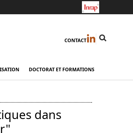
Linkedin ( Nouve
Fermer la rech
Rechercher
CONTACT
ISATION
menu Valorisation
DOCTORAT ET FORMATIONS
menu Doctorat
tiques dans
r"