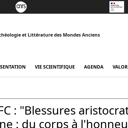
chéologie et Littérature des Mondes Anciens
SENTATION
menu Présentation
VIE SCIENTIFIQUE
menu Vie scientifique
AGENDA
VALOR
C : "Blessures aristocra
ine : du corps à l'honneu