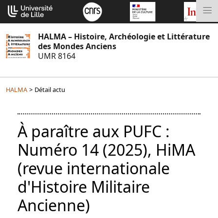
Aller
Cookies management panel
au
M
contenu
HALMA – Histoire, Archéologie et Littérature
des Mondes Anciens
UMR 8164
HALMA
>
Détail actu
À paraître aux PUFC :
Numéro 14 (2025), HiMA
(revue internationale
d'Histoire Militaire
Ancienne)