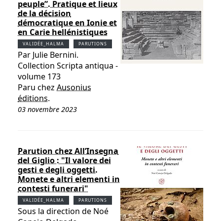
peuple”. Pratique et lieux
de la décision
démocratique en Ionie et
en Carie hellénistiques
VALIDÉE_HALMA
PARUTIONS
Par Julie Bernini.
Collection Scripta antiqua -
volume 173
Paru chez
Ausonius
éditions
.
03 novembre 2023
Parution chez All’Insegna
del Giglio : "Il valore dei
gesti e degli oggetti.
Monete e altri elementi in
contesti funerari"
VALIDÉE_HALMA
PARUTIONS
Sous la direction de Noé