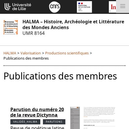
Aller
Cookies management panel
au
M
contenu
HALMA – Histoire, Archéologie et Littérature
des Mondes Anciens
UMR 8164
HALMA
>
Valorisation
>
Productions scientifiques
>
Publications des membres
Publications des membres
Parution du numéro 20
de la revue Dictynna
VALIDÉE_HALMA
PARUTIONS
Revue de poétique latine