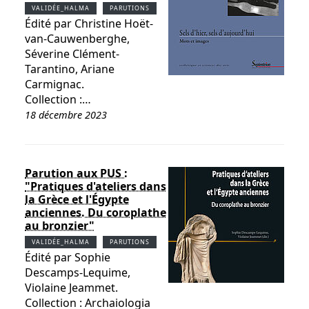
VALIDÉE_HALMA
PARUTIONS
Édité par Christine Hoët-
van-Cauwenberghe,
Séverine Clément-
Tarantino, Ariane
Carmignac.
Collection :…
18 décembre 2023
Parution aux PUS :
"Pratiques d'ateliers dans
la Grèce et l'Égypte
anciennes. Du coroplathe
au bronzier"
VALIDÉE_HALMA
PARUTIONS
Édité par Sophie
Descamps-Lequime,
Violaine Jeammet.
Collection : Archaiologia